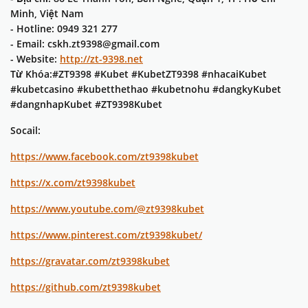
Minh, Việt Nam
- Hotline: 0949 321 277
- Email: cskh.zt9398@gmail.com
- Website:
http://zt-9398.net
Từ Khóa:#ZT9398 #Kubet #KubetZT9398 #nhacaiKubet
#kubetcasino #kubetthethao #kubetnohu #dangkyKubet
#dangnhapKubet #ZT9398Kubet
Socail:
https://www.facebook.com/zt9398kubet
https://x.com/zt9398kubet
https://www.youtube.com/@zt9398kubet
https://www.pinterest.com/zt9398kubet/
https://gravatar.com/zt9398kubet
https://github.com/zt9398kubet