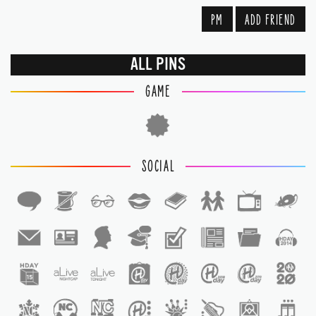
PM
ADD FRIEND
ALL PINS
GAME
SOCIAL
1