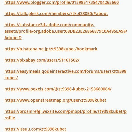
https://www.blogger.com/profile/01598517354794265660
https://talk.plesk.com/members/ztk.433050/#about
https://substance3d.adobe.com/community-
assets/profile/org.adobe.user:08DB23E26866879C0A495EA9@
AdobeID
https://b.hatena.ne.jp/zt9398kubet/bookmark
https://pixabay.com/users/51161502/
https://easymeals.qodeinteractive.com/forums/users/zt9398
kubet/
https://www.pexels.com/@zt9398-kubet-2153680084/
https://www.openstreetmap.org/user/zt9398kubet
https://prosinrefgi.wixsite.com/pmbpf/profile/zt9398kubet/p
rofile
https://issuu.com/zt9398kubet