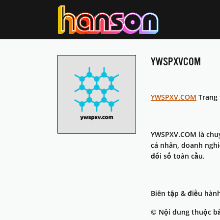
YWSPXVCOM
YWSPXV.COM
Trang 
YWSPXV.COM là chuyê
cá nhân, doanh nghi
đổi số toàn cầu.
Biên tập & điều hàn
© Nội dung thuộc b