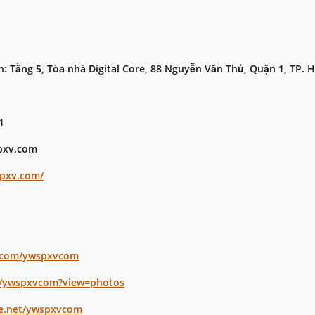
: Tầng 5, Tòa nhà Digital Core, 88 Nguyễn Văn Thủ, Quận 1, TP. 
1
pxv.com
spxv.com/
r.com/ywspxvcom
p/ywspxvcom?view=photos
e.net/ywspxvcom