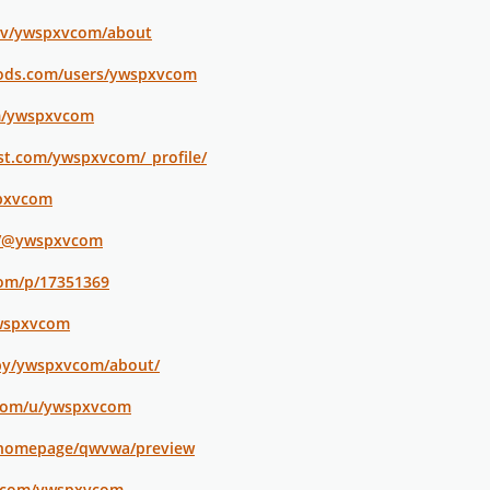
.tv/ywspxvcom/about
ods.com/users/ywspxvcom
om/ywspxvcom
st.com/ywspxvcom/_profile/
spxvcom
m/@ywspxvcom
com/p/17351369
ywspxvcom
/by/ywspxvcom/about/
.com/u/ywspxvcom
m/homepage/qwvwa/preview
r.com/ywspxvcom