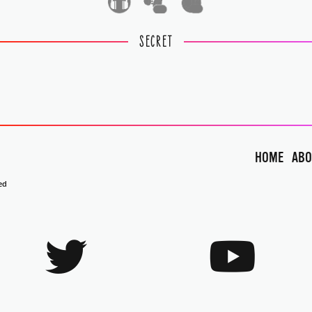
1
1
SECRET
HOME
ABO
ed