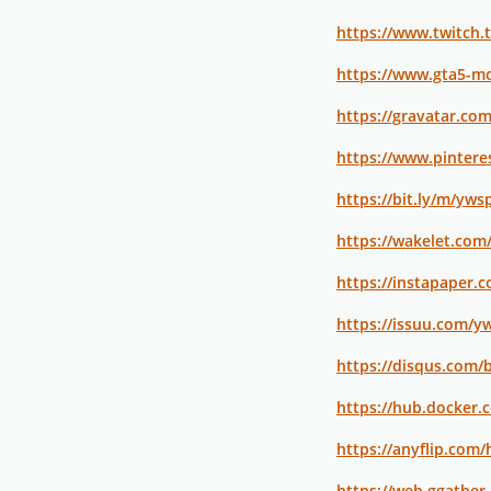
https://www.twitch
https://www.gta5-m
https://gravatar.c
https://www.pintere
https://bit.ly/m/yw
https://wakelet.co
https://instapaper.
https://issuu.com/
https://disqus.com
https://hub.docker
https://anyflip.co
https://web.ggathe