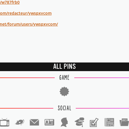
t/w787frb0
.com/redacteur/ywspxvcom
.net/forum/users/ywspxvcom/
ALL PINS
GAME
SOCIAL
1