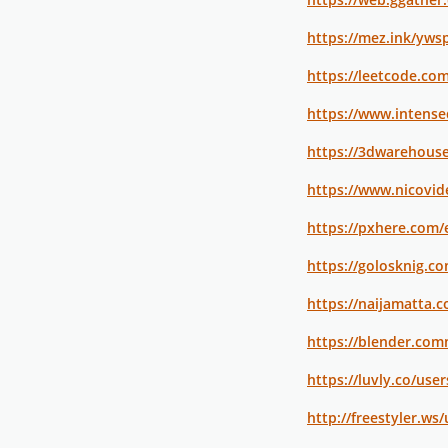
https://mez.ink/yw
https://leetcode.c
https://www.intens
https://3dwarehous
https://www.nicovid
https://pxhere.com
https://golosknig.c
https://naijamatta
https://blender.co
https://luvly.co/us
http://freestyler.w