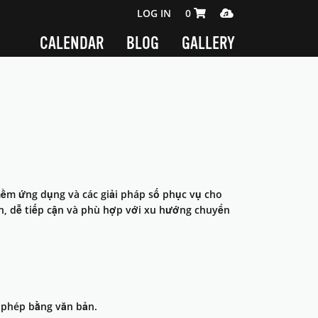
SHOPPING CART 0 ITEMS
MEDIA PLAYER
LOG IN
0
CALENDAR
BLOG
GALLERY
mềm ứng dụng và các giải pháp số phục vụ cho
n, dễ tiếp cận và phù hợp với xu hướng chuyển
 phép bằng văn bản.