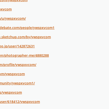
spxvcom
om/u/ywspxvcom/
edebate.com/people/ywspxvcom1
e.sketchup.com/by/ywspxvcom
eo.jp/user/142872631
/en/photographer-me/4880288
om/profile/ywspxvcom/
.com/ywspxvcom
mmunity/ywspxvcom1/
ers/ywspxvcom
s/user/618412/ywspxvcom