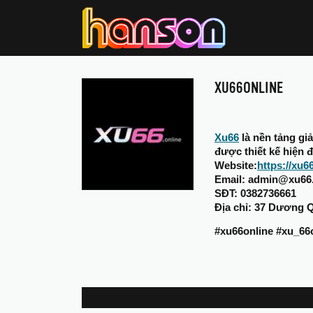
XU66ONLINE
Xu66
là nền tảng giả
được thiết kế hiện đ
Website:
https://xu66
Email:
admin@xu66.
SĐT:
0382736661
Địa chỉ:
37 Dương Q
#xu66online #xu_66