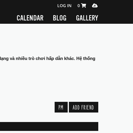
SHOPPING CART 0 ITEMS
MEDIA PLAYER
LOG IN
0
CALENDAR
BLOG
GALLERY
 dạng và nhiều trò chơi hấp dẫn khác. Hệ thống
PM
ADD FRIEND