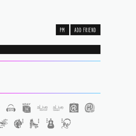
PM
ADD FRIEND