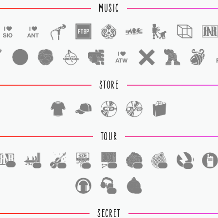
MUSIC
STORE
TOUR
1
1
1
1
1
1
1
1
1
1
SECRET