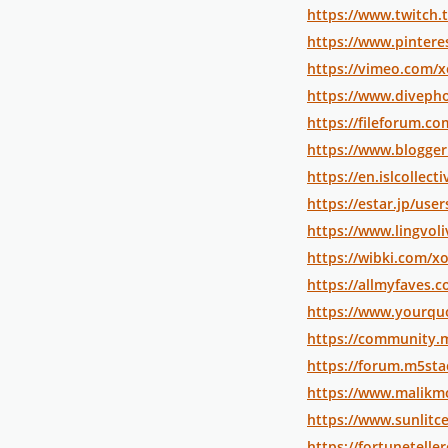
https://www.twitch.
https://www.pintere
https://vimeo.com/x
https://www.diveph
https://fileforum.co
https://www.blogge
https://en.islcollec
https://estar.jp/use
https://www.lingvol
https://wibki.com/x
https://allmyfaves.
https://www.yourqu
https://community.
https://forum.m5sta
https://www.malikm
https://www.sunlitc
https://fortunetelle