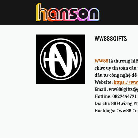
WW888GIFTS
WW88
là thương hiệ
chức uy tín toàn cầ
đầu tư công nghệ để 
Website:
https://ww
Email: ww888gifts@
Hotline: 0829444791
Dia chi: 88 Đường P
Hashtags: #ww88 #