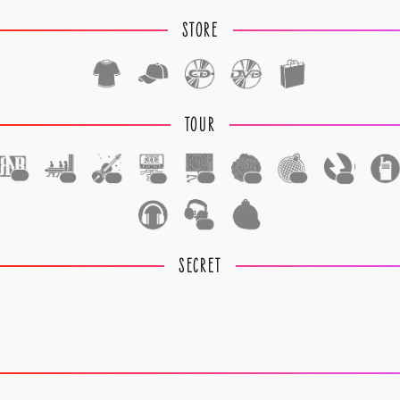
STORE
TOUR
1
1
1
1
1
1
1
1
1
1
SECRET