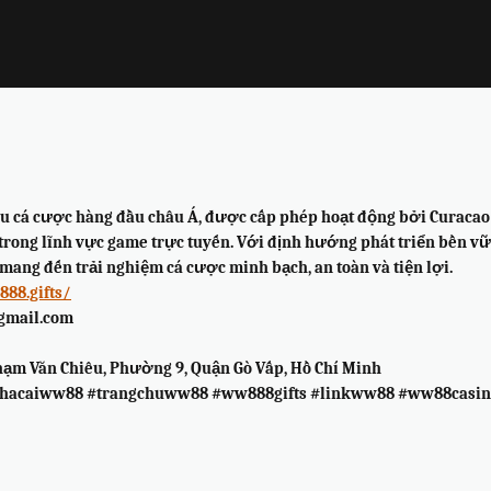
u cá cược hàng đầu châu Á, được cấp phép hoạt động bởi Curacao e
u trong lĩnh vực game trực tuyến. Với định hướng phát triển bền 
mang đến trải nghiệm cá cược minh bạch, an toàn và tiện lợi.
888.gifts/
gmail.com
hạm Văn Chiêu, Phường 9, Quận Gò Vấp, Hồ Chí Minh
nhacaiww88 #trangchuww88 #ww888gifts #linkww88 #ww88casi