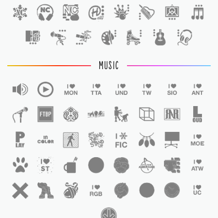
1
MUSIC