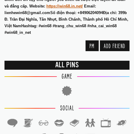
và đẳng cấp. Website:
https://win68.in.net/
Email:
lienhewin68@gmail.comSố điện thoại: +84906204094Địa chỉ: 399b
Đ. Trần Đại Nghĩa, Tân Nhựt, Bình Chánh, Thành phố Hồ Chí Minh,
Việt NamHashtag: #win68 #trang_chu_win68 #nha_cai_win68
#win68_in_net
PM
ADD FRIEND
ALL PINS
GAME
SOCIAL