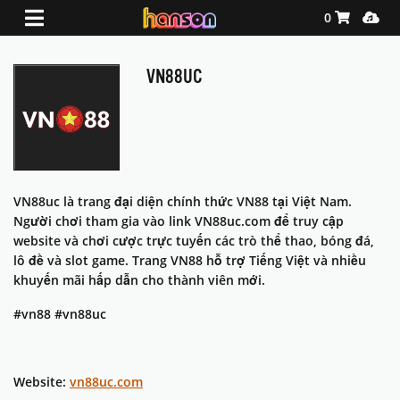
Shopping Ca
Media
0
VN88UC
VN88uc là trang đại diện chính thức VN88 tại Việt Nam.
Người chơi tham gia vào link VN88uc.com để truy cập
website và chơi cược trực tuyến các trò thể thao, bóng đá,
lô đề và slot game. Trang VN88 hỗ trợ Tiếng Việt và nhiều
khuyến mãi hấp dẫn cho thành viên mới.
#vn88 #vn88uc
Website:
vn88uc.com