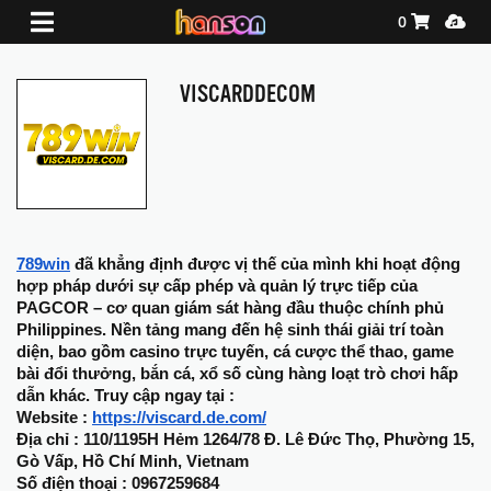
Shopping Ca
Media
0
VISCARDDECOM
789win
đã khẳng định được vị thế của mình khi hoạt động
hợp pháp dưới sự cấp phép và quản lý trực tiếp của
PAGCOR – cơ quan giám sát hàng đầu thuộc chính phủ
Philippines. Nền tảng mang đến hệ sinh thái giải trí toàn
diện, bao gồm casino trực tuyến, cá cược thể thao, game
bài đổi thưởng, bắn cá, xổ số cùng hàng loạt trò chơi hấp
dẫn khác. Truy cập ngay tại :
Website :
https://viscard.de.com/
Địa chỉ : 110/1195H Hẻm 1264/78 Đ. Lê Đức Thọ, Phường 15,
Gò Vấp, Hồ Chí Minh, Vietnam
Số điện thoại : 0967259684