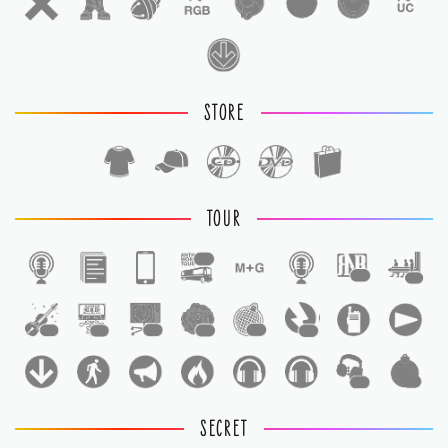
STORE
TOUR
1
1
1
1
1
1
1
1
1
1
1
SECRET