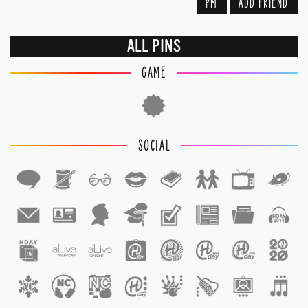
PM
ADD FRIEND
ALL PINS
GAME
SOCIAL
1
1