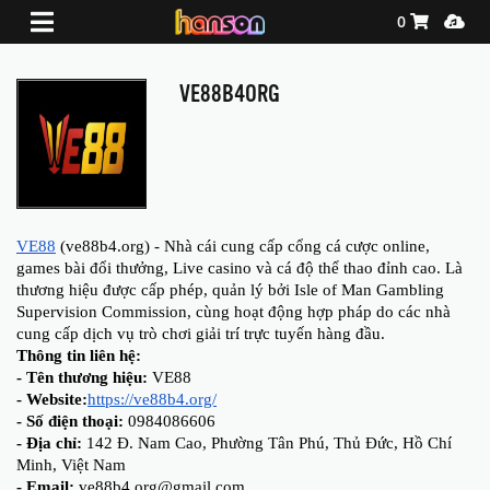
Shopping Ca
Media
0
VE88B4ORG
VE88
 (ve88b4.org) - Nhà cái cung cấp cổng cá cược online, 
games bài đổi thưởng, Live casino và cá độ thể thao đỉnh cao. Là 
thương hiệu được cấp phép, quản lý bởi Isle of Man Gambling 
Supervision Commission, cùng hoạt động hợp pháp do các nhà 
cung cấp dịch vụ trò chơi giải trí trực tuyến hàng đầu.
Thông tin liên hệ:
- Tên thương hiệu:
 VE88
- Website:
https://ve88b4.org/
- Số điện thoại:
 0984086606
- Địa chỉ:
 142 Đ. Nam Cao, Phường Tân Phú, Thủ Đức, Hồ Chí 
Minh, Việt Nam
- Email:
 ve88b4.org@gmail.com