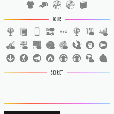
TOUR
1
1
1
1
1
1
1
1
1
1
1
SECRET