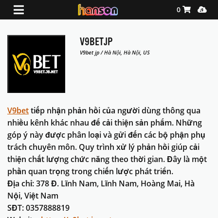
Shopping Ca
Media
0
V9BETJP
V9bet jp / Hà Nội, Hà Nội, US
V9bet
tiếp nhận phản hồi của người dùng thông qua
nhiều kênh khác nhau để cải thiện sản phẩm. Những
góp ý này được phân loại và gửi đến các bộ phận phụ
trách chuyên môn. Quy trình xử lý phản hồi giúp cải
thiện chất lượng chức năng theo thời gian. Đây là một
phần quan trọng trong chiến lược phát triển.
Địa chỉ: 378 Đ. Lĩnh Nam, Lĩnh Nam, Hoàng Mai, Hà
Nội, Việt Nam
SĐT: 0357888819