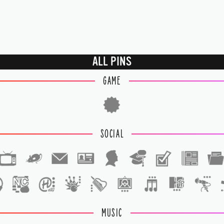
ALL PINS
GAME
SOCIAL
1
1
MUSIC