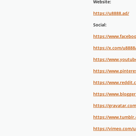
Website:
https://u8888.ad/
Social:
https://www.facebo
https://x.com/u8888
https://www.youtu
https://www.pintere
https://www.reddit.
https://www.blogge
https://gravatar.co
https://www.tumblr
https://vimeo.com/