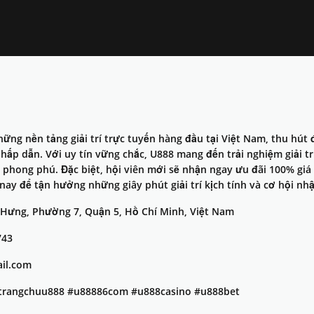
hững nền tảng giải trí trực tuyến hàng đầu tại Việt Nam, thu hú
ấp dẫn. Với uy tín vững chắc, U888 mang đến trải nghiệm giải trí
 phong phú. Đặc biệt, hội viên mới sẽ nhận ngay ưu đãi 100% giá 
ay để tận hưởng những giây phút giải trí kịch tính và cơ hội n
c Hưng, Phường 7, Quận 5, Hồ Chí Minh, Việt Nam
743
il.com
trangchuu888 #u88886com #u888casino #u888bet