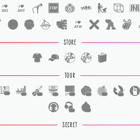
STORE
TOUR
1
1
1
1
1
1
1
1
1
1
SECRET