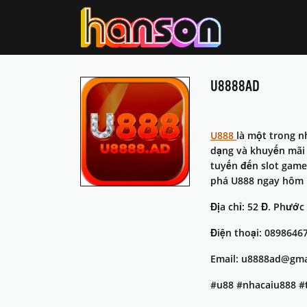
U8888AD
U888
là một trong n
dạng và khuyến mãi h
tuyến đến slot game
phá U888 ngay hôm n
Địa chỉ: 52 Đ. Phướ
Điện thoại: 0898646
Email: u8888ad@gma
#u88 #nhacaiu888 #