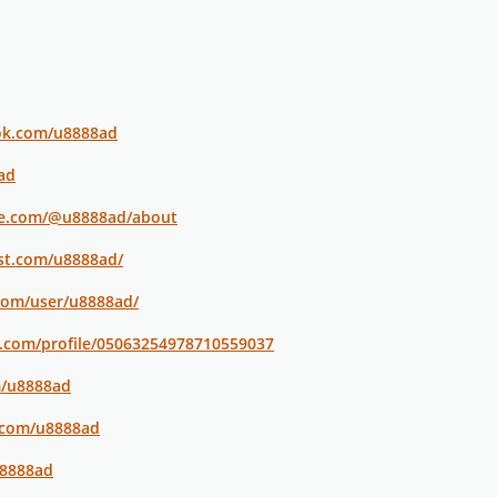
ok.com/u8888ad
ad
be.com/@u8888ad/about
st.com/u8888ad/
com/user/u8888ad/
r.com/profile/05063254978710559037
m/u8888ad
.com/u8888ad
u8888ad