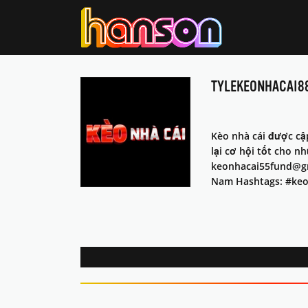
TYLEKEONHACAI8
Kèo nhà cái được cậ
lại cơ hội tốt cho n
keonhacai55fund@gma
Nam Hashtags: #keo