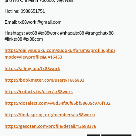
phố Hồ Chí Minh 700000, Việt Nam
Hotline: 0988651751
Email: tx88work@gmail.com
Hashtags: #tx88 #tx88work #nhacaitx88 #trangchutx88 
#linktx88 #tx88com
https://dailysudoku.com/sudoku/forums/profile.php?
mode=viewprofile&u=16453
https://allmy.bio/tx88work
https://bookmeter.com/users/1685833
https://cofacts.tw/user/tx88work
https://doselect.com/@8d34f00f85bf58605c970f132
https://findaspring.org/members/tx88work/
https://gesoten.com/profile/detail/12588376