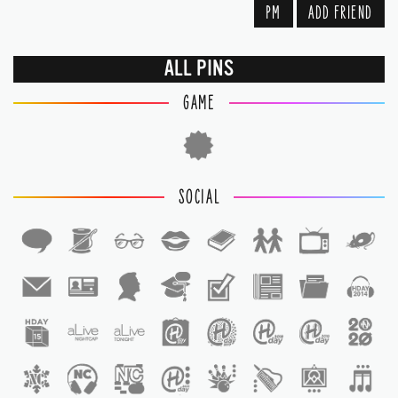
PM
ADD FRIEND
ALL PINS
GAME
SOCIAL
1
1