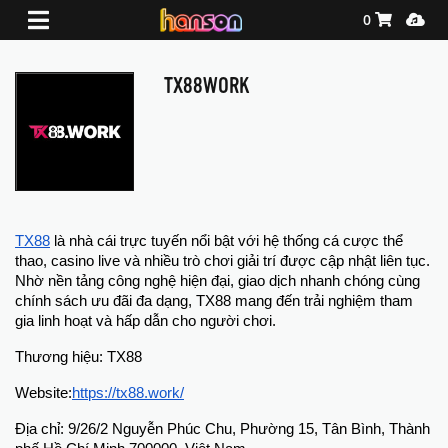
Shopping Ca
Media
0
TX88WORK
TX88
 là nhà cái trực tuyến nổi bật với hệ thống cá cược thể 
thao, casino live và nhiều trò chơi giải trí được cập nhật liên tục. 
Nhờ nền tảng công nghệ hiện đại, giao dịch nhanh chóng cùng 
chính sách ưu đãi đa dạng, TX88 mang đến trải nghiệm tham 
gia linh hoạt và hấp dẫn cho người chơi.
Thương hiệu: TX88
Website:
https://tx88.work/
Địa chỉ: 9/26/2 Nguyễn Phúc Chu, Phường 15, Tân Bình, Thành 