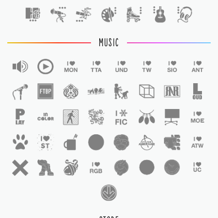
MUSIC