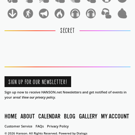
1
1
1
1
1
1
1
1
SECRET
SIGN UP FOR OUR NEWSLETTER!
Sign up now to receive HANSON.net Newsletters and get notified of events in
your area!
View our privacy policy.
HOME
ABOUT
CALENDAR
BLOG
GALLERY
MY ACCOUNT
Customer Service
FAQs
Privacy Policy
© 2026 Hanson. All Rights Reserved.
Powered by Dialogs