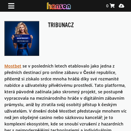
Shopping Ca
Media
0
TRIBUNACZ
Mostbet
se v posledních letech etablovalo jako jedna z
předních destinací pro online zábavu v České republice,
přičemž si získalo srdce mnoha hráčů díky své rozmanité
nabídce a uživatelsky přívětivému prostředí. Tato platforma,
která původně začínala jako skromný projekt, se postupně
vypracovala na mezinárodního hráče v digitálním zábavním
průmyslu, aniž by ztratila svůj osobitý přístup k českým
uživatelům. V dnešní době Mostbet představuje mnohem víc
než jen obyčejné casino nebo sázkovou kancelář; je to
komplexní ekosystém, kde se snoubí vzrušení z hazardních
her s nejmodernějšími technologiemi a individuálním