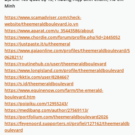
Minh
https://www.scamadviser.com/check-
website/theemeraldboulevard.io.vn
https://www.aparat.com/u_35443586/about
https://www.chordie.com/forum/profile.php?id=2445052
https://justpaste.it/u/theemeral
https://www.gaiaonline.com/profiles/theemeraldboulevard/5
0628211/
https://routinehub.co/user/theemeraldboulevard
https://www.longisland.com/profile/theemeraldboulevard
https://kktix.com/user/8284667
https://s.id/theemeraldboulevard
https://www.equinenow.com/farm/the-emerald-
boulevard.htm
https://poipiku.com/12955243/
https://medibang.com/author/27569113/
https://portfolium.com/theemeraldboulevard2026
https://feyenoord.supporters.nl/profiel/127162/theemeraldb
oulevard