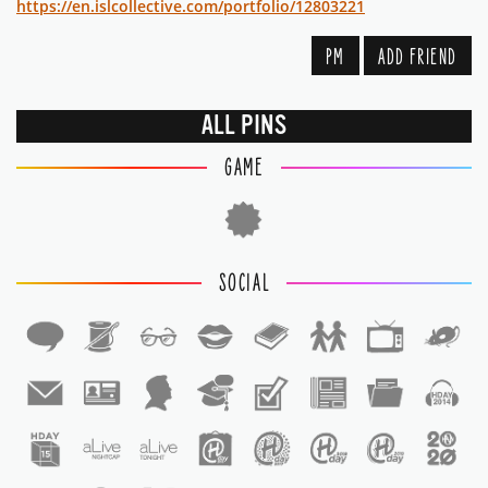
https://en.islcollective.com/portfolio/12803221
PM
ADD FRIEND
ALL PINS
GAME
SOCIAL
1