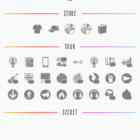
STORE
TOUR
1
1
1
1
1
1
1
1
1
1
1
SECRET