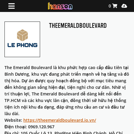
Shopping Ca
Media
0
THEEMERALDBOULEVARD
The Emerald Boulevard là khu phức hợp cao cấp đầu tiên tại
Bình Dương, khu vực đang phát triển mạnh về hạ tầng và đô
thị hóa. Dự án được quy hoạch đồng bộ với mục tiêu mang
đến không gian sống hiện đại, tiện nghi cho cư dân. Nhờ vị
trí thuận lợi, The Emerald Boulevard dễ dàng kết nối đến
TP.HCM và các khu vực lân cận, đồng thời sở hữu hệ thống
tiện ích nội khu đa dạng, đáp ứng nhu cầu an cư và đầu tư
lâu dài.
Website:
https://theemeraldboulevard.io.vn/
Điện thoại: 0969.120.967
Địa chỉ: 105 Quốc Lộ 13, Phường Hiệp Bình Chánh, Hồ Chí