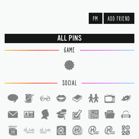
PM
ADD FRIEND
ALL PINS
GAME
SOCIAL
1