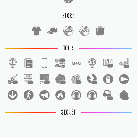
STORE
TOUR
1
1
1
1
1
1
1
1
1
1
1
SECRET