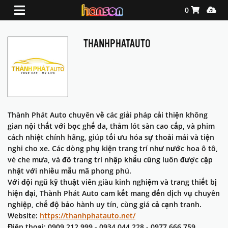
Shopping Ca
Media
0
THANHPHATAUTO
Thành Phát Auto chuyên về các giải pháp cải thiện không
gian nội thất với bọc ghế da, thảm lót sàn cao cấp, và phim
cách nhiệt chính hãng, giúp tối ưu hóa sự thoải mái và tiện
nghi cho xe. Các dòng phụ kiện trang trí như nước hoa ô tô,
vè che mưa, và đồ trang trí nhập khẩu cũng luôn được cập
nhật với nhiều mẫu mã phong phú.
Với đội ngũ kỹ thuật viên giàu kinh nghiệm và trang thiết bị
hiện đại, Thành Phát Auto cam kết mang đến dịch vụ chuyên
nghiệp, chế độ bảo hành uy tín, cùng giá cả cạnh tranh.
Website:
https://thanhphatauto.net/
Điện thoại: 0909.212.999 - 0934.044.228 - 0977.666.759