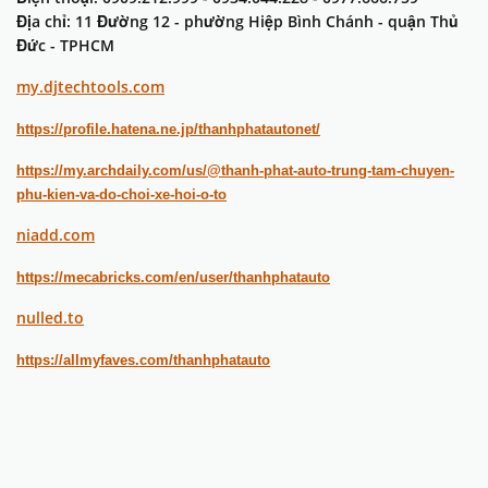
Địa chỉ: 11 Đường 12 - phường Hiệp Bình Chánh - quận Thủ
Đức - TPHCM
my.djtechtools.com
https://profile.hatena.ne.jp/thanhphatautonet/
https://my.archdaily.com/us/@thanh-phat-auto-trung-tam-chuyen-
phu-kien-va-do-choi-xe-hoi-o-to
niadd.com
https://mecabricks.com/en/user/thanhphatauto
nulled.to
https://allmyfaves.com/thanhphatauto