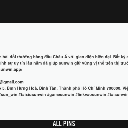
 bài đổi thưởng hàng đầu Châu Á với giao diện hiện đại. Bất kỳ 
ính sự uy tín lâu năm đã giúp sunwin giữ vững vị thế trên thị trư
-sunwin.app/
p@gmail.com
ố 5, Bình Hưng Hoà, Bình Tân, Thành phố Hồ Chí Minh 700000, Vi
#sun_win #taixiusunwin #gamesunwin #linkvaosunwin #taisunw
ALL PINS