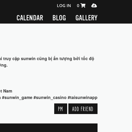
SHOPPING CART 0 ITEMS
MEDIA PLAYER
LOG IN
0
CALENDAR
BLOG
GALLERY
ai truy cập sunwin cũng bị ấn tượng bởi tốc độ
ờng.
ệt Nam
in #sunwin_game #sunwin_casino #taisunwinapp
PM
ADD FRIEND