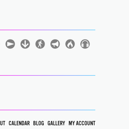
UT
CALENDAR
BLOG
GALLERY
MY ACCOUNT