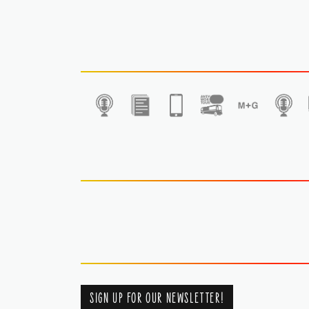
1
SIGN UP FOR OUR NEWSLETTER!