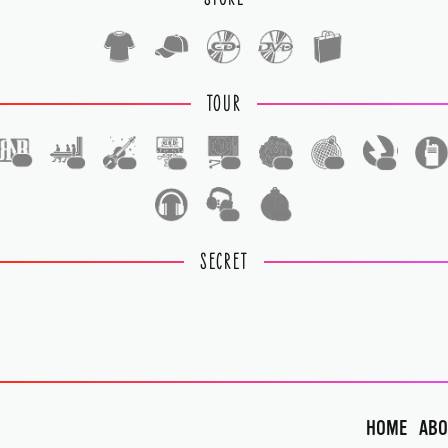
TOUR
1
1
1
1
1
1
1
1
1
1
SECRET
HOME
ABO