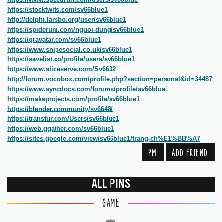
https://stocktwits.com/sv66blue1
http://delphi.larsbo.org/user/sv66blue1
https://spiderum.com/nguoi-dung/sv66blue1
https://gravatar.com/sv66blue1
https://www.snipesocial.co.uk/sv66blue1
https://savelist.co/profile/users/sv66blue1
https://www.slideserve.com/Sv6632
http://forum.vodobox.com/profile.php?section=personal&id=34487
https://www.syncdocs.com/forums/profile/sv66blue1
https://makeprojects.com/profile/sv66blue1
https://blender.community/sv6648/
https://transfur.com/Users/sv66blue1
https://web.ggather.com/sv66blue1
https://sites.google.com/view/sv66blue1/trang-ch%E1%BB%A7
PM
ADD FRIEND
ALL PINS
GAME