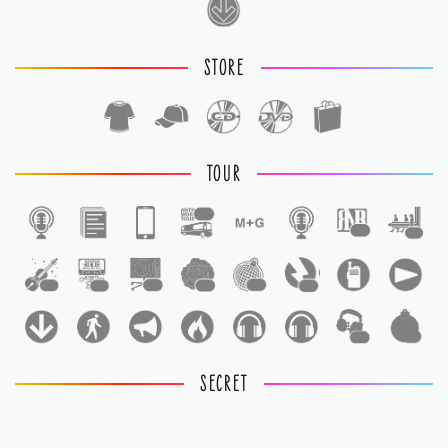
STORE
TOUR
1
1
1
1
1
1
1
1
1
1
1
SECRET