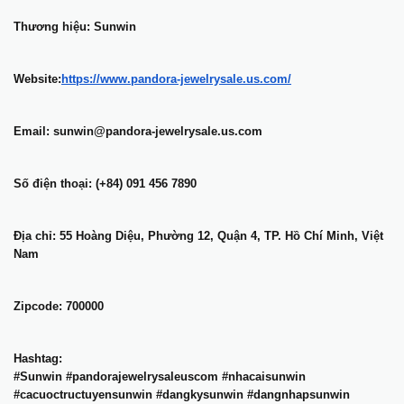
Thương hiệu: Sunwin
Website:
https://www.pandora-jewelrysale.us.com/
Email: sunwin@pandora-jewelrysale.us.com
Số điện thoại: (+84) 091 456 7890
Địa chỉ: 55 Hoàng Diệu, Phường 12, Quận 4, TP. Hồ Chí Minh, Việt
Nam
Zipcode: 700000
Hashtag:
#Sunwin #pandorajewelrysaleuscom #nhacaisunwin
#cacuoctructuyensunwin #dangkysunwin #dangnhapsunwin