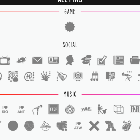
GAME
SOCIAL
1
1
MUSIC