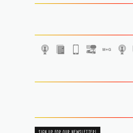
1
SIGN UP FOR OUR NEWSLETTER!