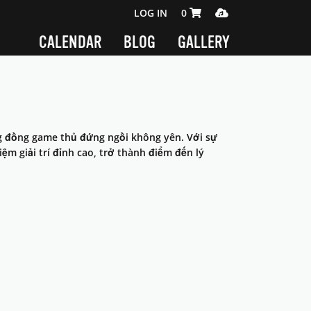
SHOPPING CART 0 ITEMS
MEDIA PLAYER
LOG IN
0
CALENDAR
BLOG
GALLERY
ng đồng game thủ đứng ngồi không yên. Với sự
ệm giải trí đỉnh cao, trở thành điểm đến lý