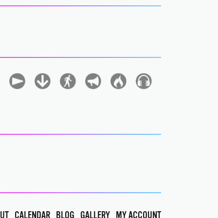
UT
CALENDAR
BLOG
GALLERY
MY ACCOUNT