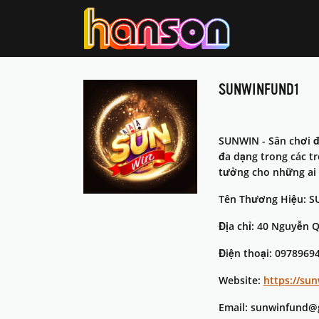
SUNWINFUND1
SUNWIN - Sân chơi đ
đa dạng trong các tr
tưởng cho những ai
Tên Thương Hiệu: 
Địa chỉ: 40 Nguyễn 
Điện thoại: 0978969
Website:
https://su
Email: sunwinfund@