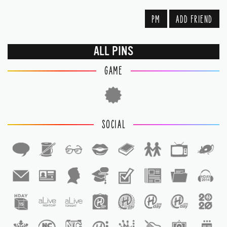
PM
ADD FRIEND
ALL PINS
GAME
SOCIAL
1