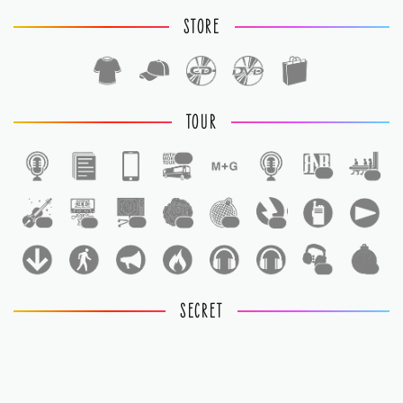
STORE
TOUR
1
1
1
1
1
1
1
1
1
1
1
SECRET