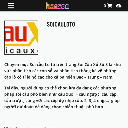
Shopping Ca
Media
0
SOICAULOTO
Chuyên mục Soi cầu Lô tô trên trang Soi Cầu Xổ Số 8 là khu
vực phân tích các con số và phân tích thống kê về những
cặp lô có tỉ lệ nổ cao cho cả ba miền Bắc – Trung – Nam.
Tại đây, người dùng có thể chọn lựa đa dạng các phương
pháp soi cầu phổ biến như cầu xuôi – cầu ngược, cầu cặp,
cầu trượt, cùng với các cấp độ nhịp cầu: 2, 3, 4 nhịp…, giúp
người dự đoán dễ dàng chọn chiến thuật phù hợp.