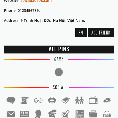
Website:
soicauxoso8.com
Phone: 0123456789.
Address: 9 Trịnh Hoài Đức, Hà Nội, Việt Nam.
PM
ADD FRIEND
ALL PINS
GAME
SOCIAL
1