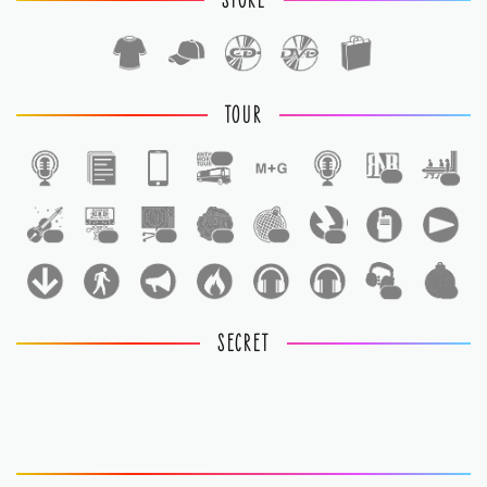
STORE
TOUR
1
1
1
1
1
1
1
1
1
1
1
SECRET