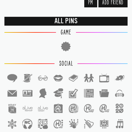
PM
ADD FRIEND
ALL PINS
GAME
SOCIAL
1
1