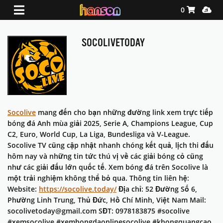
Shopping Ca
Media
0
SOCOLIVETODAY
Socolive
mang đến cho bạn những đường link xem trực tiếp
bóng đá Anh mùa giải 2025, Serie A, Champions League, Cup
C2, Euro, World Cup, La Liga, Bundesliga và V-League.
Socolive TV cũng cập nhật nhanh chóng kết quả, lịch thi đấu
hôm nay và những tin tức thú vị về các giải bóng cỏ cũng
như các giải đấu lớn quốc tế. Xem bóng đá trên Socolive là
một trải nghiệm không thể bỏ qua. Thông tin liên hệ:
Website:
https://socolive.today/
Địa chỉ: 52 Đường Số 6,
Phường Linh Trung, Thủ Đức, Hồ Chí Minh, Việt Nam Mail:
socolivetoday@gmail.com SĐT: 0978183875 #socolive
#xemsocolive #xembongdaonlinesocolive #khongquangcao