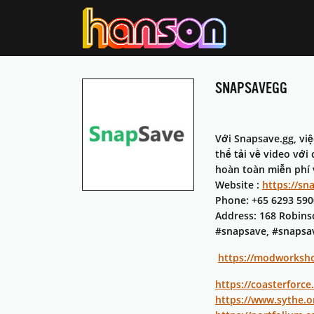
SNAPSAVEGG
Với Snapsave.gg, việ
thể tải về video vớ
hoàn toàn miễn phí v
Website :
https://sn
Phone: +65 6293 590
Address: 168 Robins
#snapsave, #snapsav
https://modworksh
https://coasterfor
https://www.sythe.