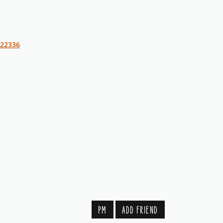
422336
PM
ADD FRIEND