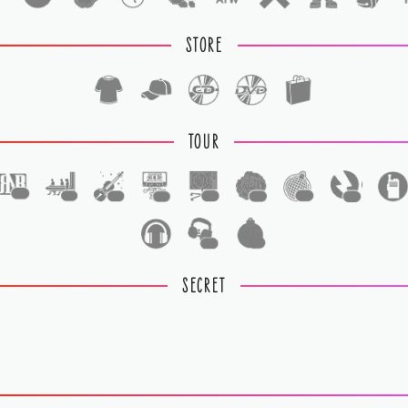
STORE
TOUR
1
1
1
1
1
1
1
1
1
1
SECRET