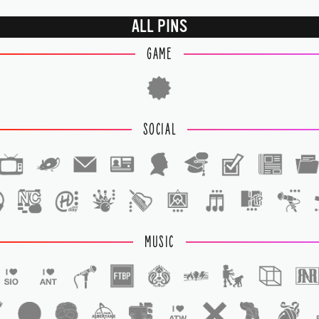
ALL PINS
GAME
SOCIAL
1
1
MUSIC