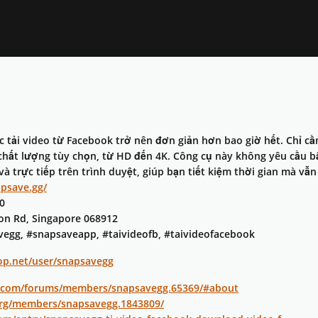
c tải video từ Facebook trở nên đơn giản hơn bao giờ hết. Chỉ cầ
i chất lượng tùy chọn, từ HD đến 4K. Công cụ này không yêu cầu 
à trực tiếp trên trình duyệt, giúp bạn tiết kiệm thời gian mà vẫ
apsave.gg/
0
on Rd, Singapore 068912
egg, #snapsaveapp, #taivideofb, #taivideofacebook
op.net/user/snapsavegg
ce.com/forums/members/snapsavegg.65369/#about
org/members/snapsavegg.1843809/