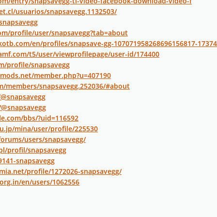
com/entry/snapsavegg-ti-video-facebook-download-video-f
et.cl/usuarios/snapsavegg.1132503/
/snapsavegg
com/profile/user/snapsavegg?tab=about
lkotb.com/en/profiles/snapsave-gg-107071958268696156817-1737
amf.com/t5/user/viewprofilepage/user-id/174400
om/profile/snapsavegg
iedmods.net/member.php?u=407190
m/members/snapsavegg.252036/#about
m/@snapsavegg
l/@snapsavegg
fle.com/bbs/?uid=116592
u.jp/mina/user/profile/225530
forums/users/snapsavegg/
pl/profil/snapsavegg
29141-snapsavegg
mia.net/profile/1272026-snapsavegg/
.org.in/en/users/1062556