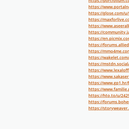
https://portfolium.
https://www.portaln
https://glose.com/u
https://maxforlive.
https://www.aseera
https://community.j
https://en.picmix.c
https://forums.all
https://mmo4me.co
https://wakelet.co
https://mstdn.socia
https://www.lexalof
https://www.sakaser
https://www.gp1.hr/
https://www.familie.
https://hto.to/u/24
https://forums.bohe
https://storyweaver