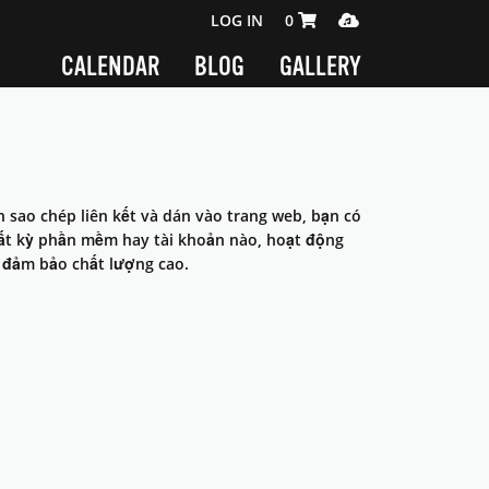
SHOPPING CART 0 ITEMS
MEDIA PLAYER
LOG IN
0
CALENDAR
BLOG
GALLERY
n sao chép liên kết và dán vào trang web, bạn có
bất kỳ phần mềm hay tài khoản nào, hoạt động
n đảm bảo chất lượng cao.