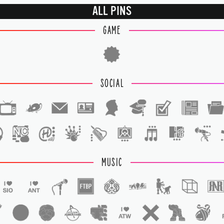
ALL PINS
GAME
SOCIAL
1
1
MUSIC