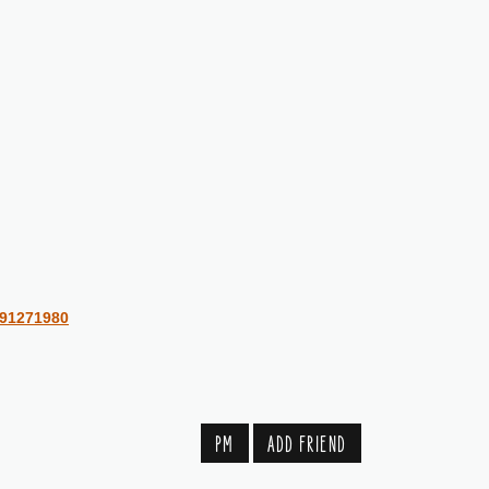
891271980
PM
ADD FRIEND