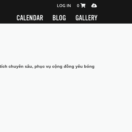
SHOPPING CART 0 ITEMS
MEDIA PLAYER
LOG IN
0
CALENDAR
BLOG
GALLERY
ân tích chuyên sâu, phục vụ cộng đồng yêu bóng