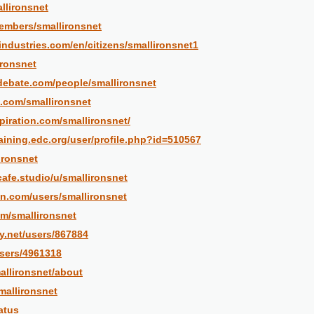
allironsnet
members/smallironsnet
industries.com/en/citizens/smallironsnet1
lironsnet
debate.com/people/smallironsnet
.com/smallironsnet
piration.com/smallironsnet/
raining.edc.org/user/profile.php?id=510567
lironsnet
tcafe.studio/u/smallironsnet
n.com/users/smallironsnet
om/smallironsnet
ry.net/users/867884
sers/4961318
allironsnet/about
smallironsnet
tatus