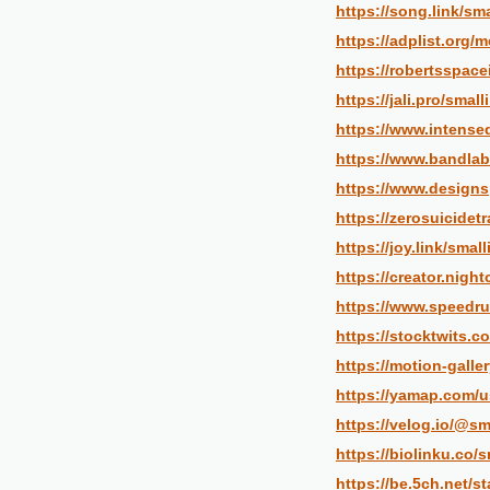
https://song.link/sm
https://adplist.org/
https://robertsspace
https://jali.pro/smal
https://www.intense
https://www.bandlab
https://www.designs
https://zerosuicidet
https://joy.link/smal
https://creator.nigh
https://www.speedru
https://stocktwits.c
https://motion-galle
https://yamap.com/u
https://velog.io/@sm
https://biolinku.co/
https://be.5ch.net/s