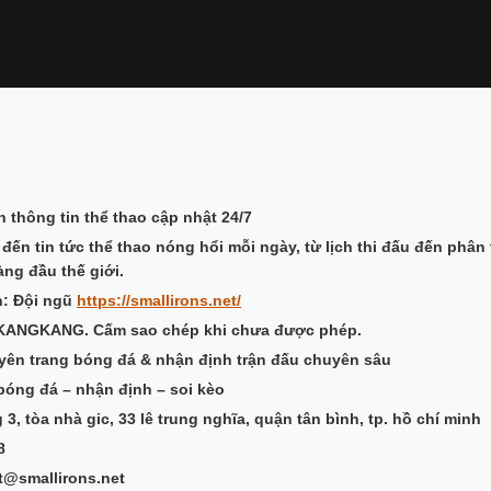
h thông tin thể thao cập nhật 24/7
 đến tin tức thể thao nóng hổi mỗi ngày, từ lịch thi đấu đến ph
àng đầu thế giới.
h: Đội ngũ
https://smallirons.net/
 KANGKANG. Cấm sao chép khi chưa được phép.
uyên trang bóng đá & nhận định trận đấu chuyên sâu
 bóng đá – nhận định – soi kèo
 3, tòa nhà gic, 33 lê trung nghĩa, quận tân bình, tp. hồ chí minh
8
ct@smallirons.net