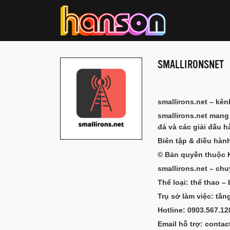
SMALLIRONSNET
smallirons.net – kên
smallirons.net mang
đá và các giải đấu h
Biên tập & điều hàn
© Bản quyền thuộc
smallirons.net – ch
Thể loại: thể thao –
Trụ sở làm việc: tầng
Hotline: 0903.567.12
Email hỗ trợ: conta