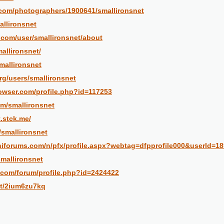
o.com/photographers/1900641/smallironsnet
allironsnet
e.com/user/smallironsnet/about
allironsnet/
mallironsnet
rg/users/smallironsnet
rowser.com/profile.php?id=117253
om/smallironsnet
t.stck.me/
/smallironsnet
lphiforums.com/n/pfx/profile.aspx?webtag=dfpprofile000&userId=1
smallironsnet
.com/forum/profile.php?id=2424422
et/2ium6zu7kq