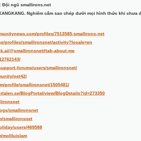
 Đội ngũ smallirons.net
KANGKANG. Nghiêm cấm sao chép dưới mọi hình thức khi chưa 
munitynews.com/profiles/7513585-smallirons-net
se/profiles/smallironsnet/activity?locale=en
k.ai/@smallironsnet#tab-about-me
/12762143/
support-forums/users/smallironsnet/
munity/net42/
om/profile/smallironsnet/1505481/
rtalen.se/BlogPortal/view/BlogDetails?id=273350
llironsnet
logs/smallironsnet
m/smallironsnet
oliday/users/469588
m/moliluislam