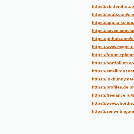
https://skitterphot
https://coub.com/sm
https://app.talksho
https://savee.com/sm
https://github.com/s
https://www.myget.o
https://forum.epicb
https://portfolium.c
https://smallironsne
https://inkbunny.net
https://profiles.de
https://freelance.ru/
https://www.chordie
https://zenwriting.n