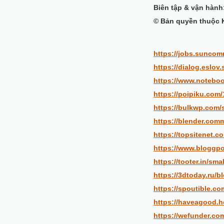
Biên tập & vận hành:
© Bản quyền thuộc 
https://jobs.suncom
https://dialog.eslov.
https://www.noteboo
https://poipiku.com
https://bulkwp.com/
https://blender.com
https://topsitenet.c
https://www.bloggpo
https://tooter.in/sma
https://3dtoday.ru/b
https://spoutible.co
https://haveagood.h
https://wefunder.co