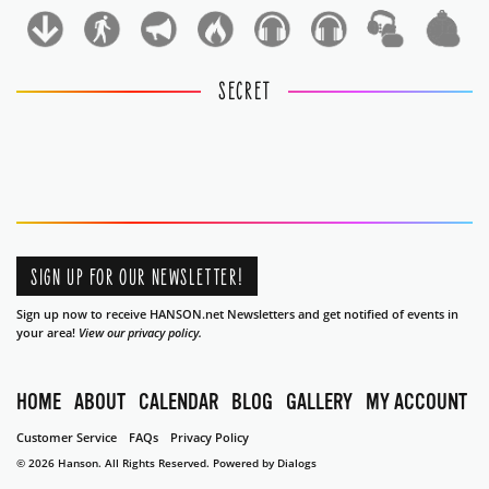
1
1
SECRET
SIGN UP FOR OUR NEWSLETTER!
Sign up now to receive HANSON.net Newsletters and get notified of events in
your area!
View our privacy policy.
HOME
ABOUT
CALENDAR
BLOG
GALLERY
MY ACCOUNT
Customer Service
FAQs
Privacy Policy
© 2026 Hanson. All Rights Reserved.
Powered by Dialogs