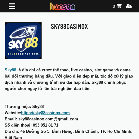
Shopping Ca
Media
0
SKY88CASINOX
Sky88
là địa chỉ cá cược thể thao, live casino, slot game và game
bài đổi thưởng hàng đầu. Với giao diện đẹp mắt, tốc độ xử lý giao
dịch nhanh và chương trình ưu đãi hấp dẫn, Sky88 chinh phục
người chơi ngay từ lần trải nghiệm đầu tiên.
Thương hiệu: Sky88
Website:
https://sky88casinox.com
Email: sky88casinox.com@gmail.com
Số điện thoại: 093 051 81 71
Địa chỉ: 46 Đường Số 5, Bình Hưng, Bình Chánh, TP. Hồ Chí Minh,
Việt Nam