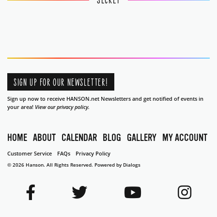
SECRET
SIGN UP FOR OUR NEWSLETTER!
Sign up now to receive HANSON.net Newsletters and get notified of events in
your area!
View our privacy policy.
HOME
ABOUT
CALENDAR
BLOG
GALLERY
MY ACCOUNT
Customer Service
FAQs
Privacy Policy
© 2026 Hanson. All Rights Reserved.
Powered by Dialogs