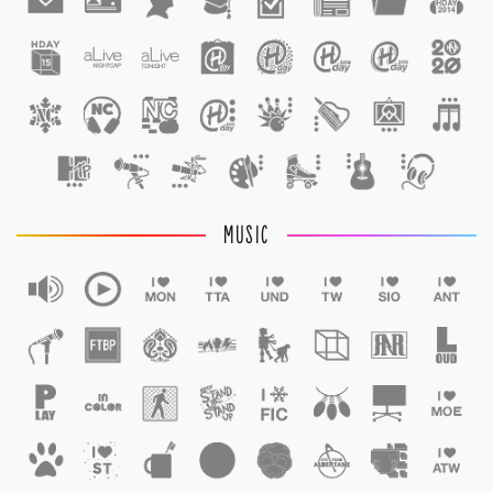
1
MUSIC