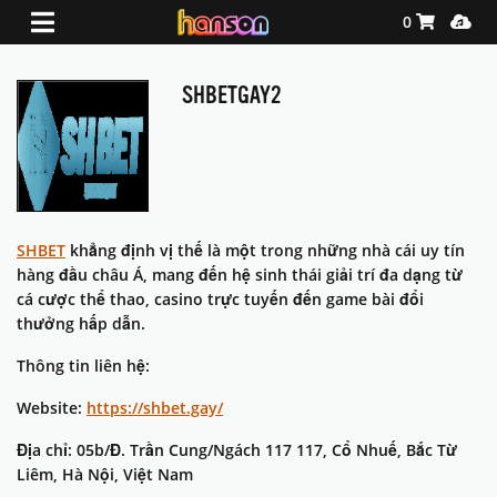
Shopping Ca
Media
0
SHBETGAY2
SHBET
khẳng định vị thế là một trong những nhà cái uy tín
hàng đầu châu Á, mang đến hệ sinh thái giải trí đa dạng từ
cá cược thể thao, casino trực tuyến đến game bài đổi
thưởng hấp dẫn.
Thông tin liên hệ:
Website:
https://shbet.gay/
Địa chỉ: 05b/Đ. Trần Cung/Ngách 117 117, Cổ Nhuế, Bắc Từ
Liêm, Hà Nội, Việt Nam