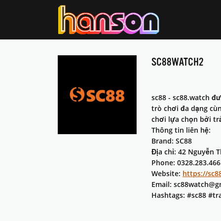
SC88WATCH2
sc88 - sc88.watch đ
trò chơi đa dạng cù
chơi lựa chọn bởi tr
Thông tin liên hệ:
Brand: SC88
Địa chỉ: 42 Nguyễn 
Phone: 0328.283.466
Website:
https://sc8
Email: sc88watch@g
Hashtags: #sc88 #t