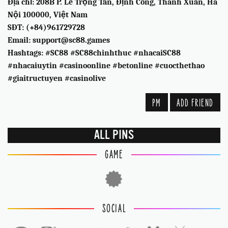
Địa chỉ: 208B P. Lê Trọng Tấn, Định Công, Thanh Xuân, Hà
Nội 100000, Việt Nam
SĐT: (+84)961729728
Email: support@sc88.games
Hashtags: #SC88 #SC88chinhthuc #nhacaiSC88
#nhacaiuytin #casinoonline #betonline #cuocthethao
#giaitructuyen #casinolive
PM
ADD FRIEND
ALL PINS
GAME
SOCIAL