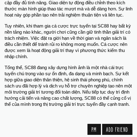
cập đầy đủ tính năng. Giao diện tự động điều chỉnh theo kích 
thước màn hình giúp thao tác mượt mà và dễ dàng hơn. Sự linh 
hoạt này góp phần tạo nên trải nghiệm thuận tiện và liên tục.
Tuy nhiên, khi tham gia cá cược trực tuyến tại SC88 hay bất kỳ 
nền tảng nào khác, người chơi cũng cần giữ tinh thần giải trí có 
trách nhiệm. Việc đặt ra giới hạn về thời gian và ngân sách là 
điều cần thiết để tránh rủi ro không mong muốn. Cá cược nên 
được xem là hoạt động giải trí thay vì phương thức kiếm thu 
nhập chính.
Tổng thể, SC88 đang xây dựng hình ảnh là một nhà cái trực 
tuyến chú trọng vào sự ổn định, đa dạng và minh bạch. Sự kết 
hợp giữa giao diện thân thiện, hệ sinh thái phong phú, chính 
sách ưu đãi hợp lý và dịch vụ hỗ trợ chuyên nghiệp tạo nên một 
môi trường giải trí tương đối toàn diện. Nếu tiếp tục duy trì định 
hướng cải tiến và nâng cao chất lượng, SC88 có thể củng cố vị 
thế của mình trong thị trường giải trí trực tuyến đầy cạnh tranh.
PM
ADD FRIEND