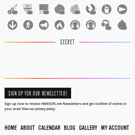
1
1
1
1
1
1
1
1
SECRET
SIGN UP FOR OUR NEWSLETTER!
Sign up now to receive HANSON.net Newsletters and get notified of events in
your area!
View our privacy policy.
HOME
ABOUT
CALENDAR
BLOG
GALLERY
MY ACCOUNT