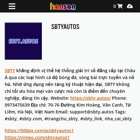
Shopping Ca
Media
0
SBTYAUTOS
SBTY
khẳng định vị thế hệ thống giải trí số đẳng cấp tại Châu
Á qua các loại hình cá độ bóng đá, sòng bài trực tuyến và nổ
hũ. Nhờ ứng dụng nền tảng kỹ thuật hiện đại, SBTY không
chỉ tối ưu hóa mọi ván cược mà còn là điểm đến chuyên
nghiệp, đáng tin cậy. Website:
https://sbty.autos/
Phone:
0973475639 Địa chỉ: 70-76 Đường Kim Hoàng, Vân Canh, Từ
Liêm, Hà Nội, Việt Nam Email: support@sbty.autos Tags:
#sbty, #sbty.com, #trangchu_sbty, #sbty_link, nha_cai_sbty
https://500px.com/p/sbtyautos1
https://vimeo.com/sbtyautos1