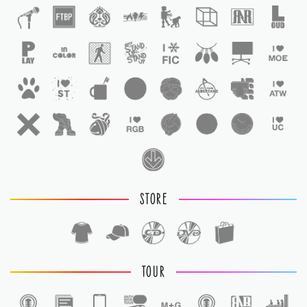
STORE
TOUR
1