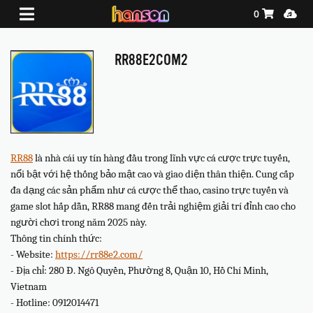
Shopping Ca
Media
0
RR88E2COM2
RR88
là nhà cái uy tín hàng đầu trong lĩnh vực cá cược trực tuyến,
nổi bật với hệ thống bảo mật cao và giao diện thân thiện. Cung cấp
đa dạng các sản phẩm như cá cược thể thao, casino trực tuyến và
game slot hấp dẫn, RR88 mang đến trải nghiệm giải trí đỉnh cao cho
người chơi trong năm 2025 này.
Thông tin chính thức:
- Website:
https://rr88e2.com/
- Địa chỉ: 280 Đ. Ngô Quyền, Phường 8, Quận 10, Hồ Chí Minh,
Vietnam
- Hotline: 0912014471