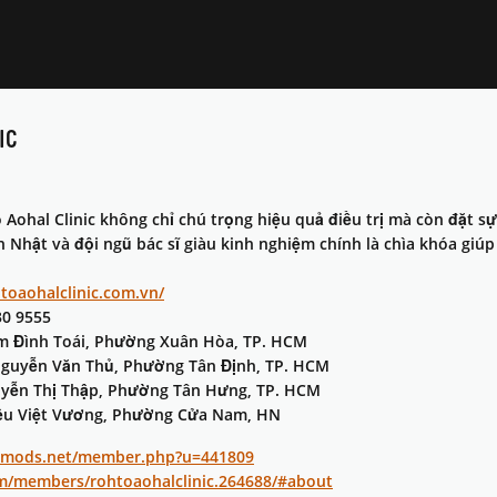
IC
Aohal Clinic không chỉ chú trọng hiệu quả điều trị mà còn đặt sự
n Nhật và đội ngũ bác sĩ giàu kinh nghiệm chính là chìa khóa g
htoaohalclinic.com.vn/
30 9555
ạm Đình Toái, Phường Xuân Hòa, TP. HCM
 Nguyễn Văn Thủ, Phường Tân Định, TP. HCM
uyễn Thị Thập, Phường Tân Hưng, TP. HCM
riệu Việt Vương, Phường Cửa Nam, HN
iedmods.net/member.php?u=441809
/members/rohtoaohalclinic.264688/#about