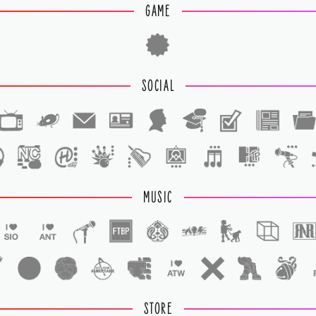
GAME
SOCIAL
1
1
MUSIC
STORE