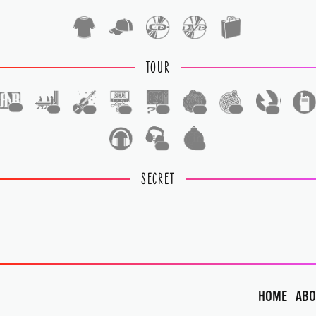
TOUR
1
1
1
1
1
1
1
1
1
1
SECRET
HOME
ABO