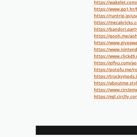
https://wakelet.com
https://www.gp1.hr/
https://runtrip.jp/u
https://mecabricks.
https://bandori.part
https://qooh.me/aoha
https://www.giveaw
https://www.nintend
https://www.click49
https://gifyu.com/ao
https://potofu.me/r
https://truckymods.
https://aboutme.styl
https://www.circlem
https://egl.circlly.c