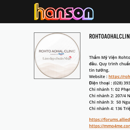
ROHTOAOHALCLIN
Thẩm Mỹ Viện Rohto 
đầu. Quy trình chuẩ
tin tưởng.
Website :
https://ro
Điện thoại : (028) 39
Chi nhánh 1: 02 Ph
Chi nhánh 2: 207/4
Chi nhánh 3: 50 Ng
Chi nhánh 4: 136 T
https://forums.all
https://mmo4me.com