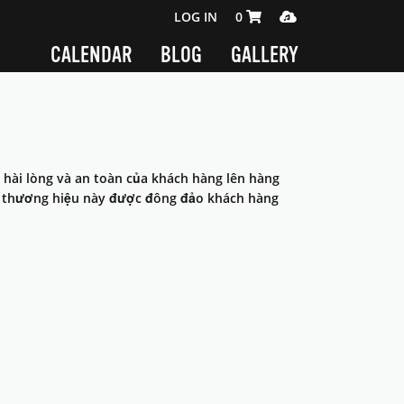
SHOPPING CART 0 ITEMS
MEDIA PLAYER
LOG IN
0
CALENDAR
BLOG
GALLERY
 hài lòng và an toàn của khách hàng lên hàng
iúp thương hiệu này được đông đảo khách hàng