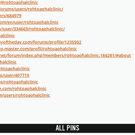
/@rohtoaohalclinic
forums/users/rohtoaohalclinic/
sers/684979
com/en/user/rohtoaohalclinic
y/user/334669/rohtoaohalclinic/
lclinic
ayoftheday.com/forums/profile/1235502
o-master.com/profil/rohtoaohalclinic
.net/forum/index.php?members/rohtoaohalclinic.184281/#about
halclinic
ohtoaohalclinic
io/user/407719
e/rohtoaohalclinic
e.com/rohtoaohalclinic
om/users/rohtoaohalclinic
ALL PINS