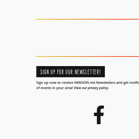
SIGN UP FOR OUR NEWSLETTER!
Sign up now to receive HANSON.net Newsletters and get notifi
of events in your area!
View our privacy policy.