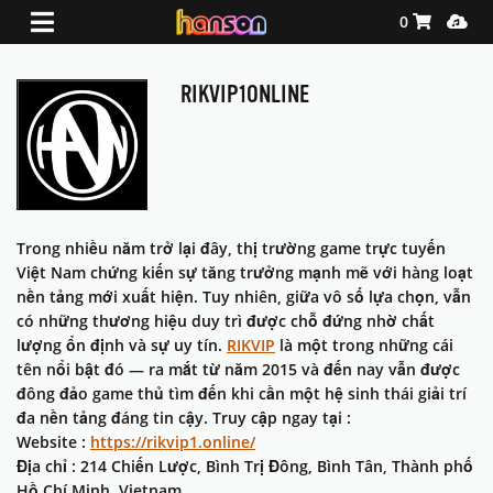
Shopping Ca
Media
0
RIKVIP1ONLINE
Trong nhiều năm trở lại đây, thị trường game trực tuyến
Việt Nam chứng kiến sự tăng trưởng mạnh mẽ với hàng loạt
nền tảng mới xuất hiện. Tuy nhiên, giữa vô số lựa chọn, vẫn
có những thương hiệu duy trì được chỗ đứng nhờ chất
lượng ổn định và sự uy tín.
RIKVIP
là một trong những cái
tên nổi bật đó — ra mắt từ năm 2015 và đến nay vẫn được
đông đảo game thủ tìm đến khi cần một hệ sinh thái giải trí
đa nền tảng đáng tin cậy. Truy cập ngay tại :
Website :
https://rikvip1.online/
Địa chỉ : 214 Chiến Lược, Bình Trị Đông, Bình Tân, Thành phố
Hồ Chí Minh, Vietnam