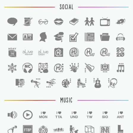
SOCIAL
1
1
MUSIC