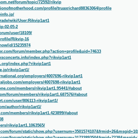
om.net/forum/topic/72592/rikvip
ionofmotherhood.com/profile/truaxrichard88363064/profile
einfo.jp/
.trade/wiki/User:Rikvip1art1
ip-02-05-2
forum/user/18109/
rofile/Rikvip-16
/show/id/15235974
mer.com/forum/member.php?action=profile&uid=74633
sconcerts.info/index.php?rikvip1art1
a.org/index.php?rikvip1art1
e.jp/rikvip1art1/
ernational.org/employers/4007696-rikvip1art1
raljobs.com/employers/4007698-rikvip1art1
zone.com/members/rikvip1art1.95441/#about
com/forum/members/rikvip1art1.687576/#about
t.com/user/806113-rikvip1art1/
om/author/rikvip1art1/
.com/members/rikvip1art1.423899/#about
08
rs/rikvip1art1.1063565/
net.com/forum/static/show.php?usernum=3501574107&frmid=26&msgid=
net.com/forum/static/show.php?usernum=3172289350&frmid=7238&msgi