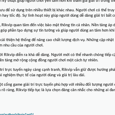
 kỹ thuật giúp người chơi yên tâm hơn khi tham gia giải trí trong thờ
 ưu để sử dụng trên nhiều thiết bị khác nhau. Người chơi có thể tr
 hay tốc độ. Sự linh hoạt này giúp người dùng dễ dàng giải trí bất c
, Rikvip quan tâm đến việc bảo mật thông tin cá nhân. Nền tảng áp d
 góp phần tạo dựng sự tin tưởng và giúp người dùng an tâm hơn khi
cải thiện hệ thống để nâng cao chất lượng dịch vụ. Những cập nhật n
ơn nhu cầu của người chơi.
ới Rikvip diễn ra khá dễ dàng. Người mới có thể nhanh chóng tiếp c
nền tảng mở rộng cộng đồng người chơi một cách tự nhiên.
 trí trực tuyến ngày càng cạnh tranh, Rikvip vẫn giữ được hướng phá
ải nghiệm thực tế của người dùng và giá trị lâu dài.
ột cổng game giải trí trực tuyến phù hợp với nhiều đối tượng người c
 rõ ràng, Rikvip tiếp tục là lựa chọn đáng cân nhắc cho những ai đan
rg/author/rikvip1art1/