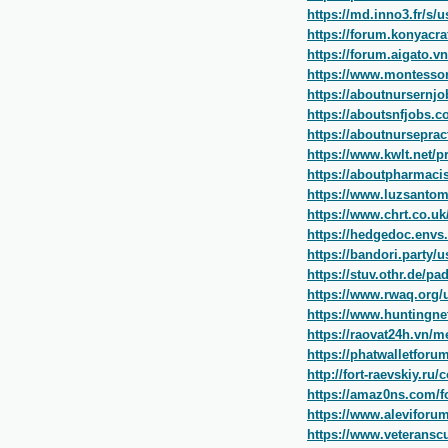
https://md.inno3.fr/s/u
https://forum.konyacr
https://forum.aigato.vn
https://www.montessori
https://aboutnursernjo
https://aboutsnfjobs.c
https://aboutnurseprac
https://www.kwlt.net/pr
https://aboutpharmacis
https://www.luzsantom
https://www.chrt.co.uk
https://hedgedoc.envs
https://bandori.party/u
https://stuv.othr.de/
https://www.rwaq.org/u
https://www.huntingne
https://raovat24h.vn/m
https://phatwalletforu
http://fort-raevskiy.ru
https://amaz0ns.com/fo
https://www.aleviforu
https://www.veteranscu