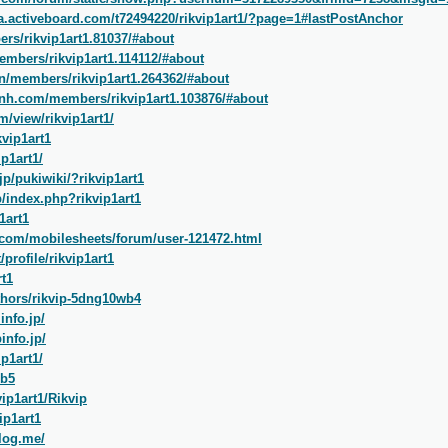
ia.activeboard.com/t72494220/rikvip1art1/?page=1#lastPostAnchor
ers/rikvip1art1.81037/#about
embers/rikvip1art1.114112/#about
n/members/rikvip1art1.264362/#about
inh.com/members/rikvip1art1.103876/#about
m/view/rikvip1art1/
kvip1art1
ip1art1/
.jp/pukiwiki/?rikvip1art1
p/index.php?rikvip1art1
1art1
.com/mobilesheets/forum/user-121472.html
/profile/rikvip1art1
rt1
thors/rikvip-5dng10wb4
info.jp/
info.jp/
ip1art1/
ib5
vip1art1/Rikvip
ip1art1
blog.me/