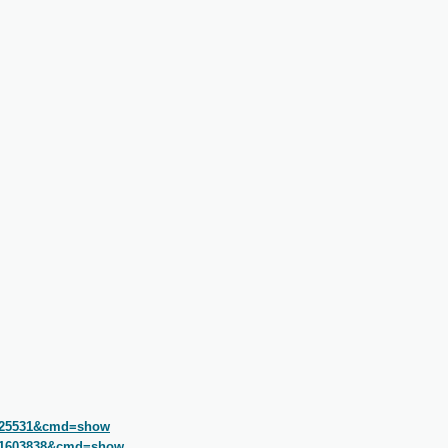
1025531&cmd=show
d=1603838&cmd=show