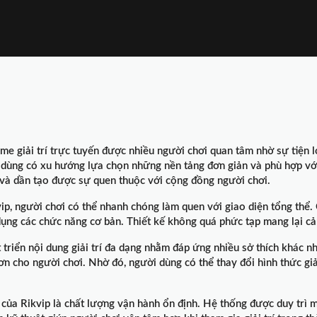
e giải trí trực tuyến được nhiều người chơi quan tâm nhờ sự tiện lợi
 dùng có xu hướng lựa chọn những nền tảng đơn giản và phù hợp vớ
và dần tạo được sự quen thuộc với cộng đồng người chơi.
ip, người chơi có thể nhanh chóng làm quen với giao diện tổng thể.
dụng các chức năng cơ bản. Thiết kế không quá phức tạp mang lại cảm
 triển nội dung giải trí đa dạng nhằm đáp ứng nhiều sở thích khác n
ơn cho người chơi. Nhờ đó, người dùng có thể thay đổi hình thức giả
của Rikvip là chất lượng vận hành ổn định. Hệ thống được duy trì m