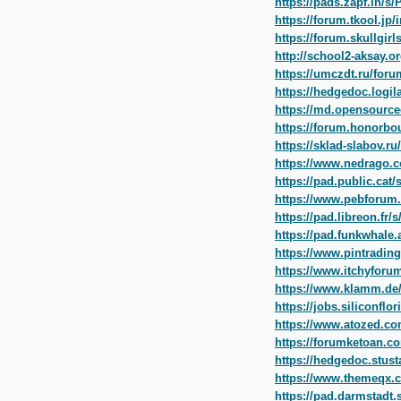
https://pads.zapf.in/s
https://forum.tkool.j
https://forum.skullgi
http://school2-aksay.
https://umczdt.ru/fo
https://hedgedoc.logi
https://md.opensourc
https://forum.honorb
https://sklad-slabov.r
https://www.nedrago.c
https://pad.public.cat/
https://www.pebforum
https://pad.libreon.fr
https://pad.funkwhal
https://www.pintradi
https://www.itchyforu
https://www.klamm.de/
https://jobs.siliconfl
https://www.atozed.co
https://forumketoan.c
https://hedgedoc.stus
https://www.themeqx.c
https://pad.darmstadt.