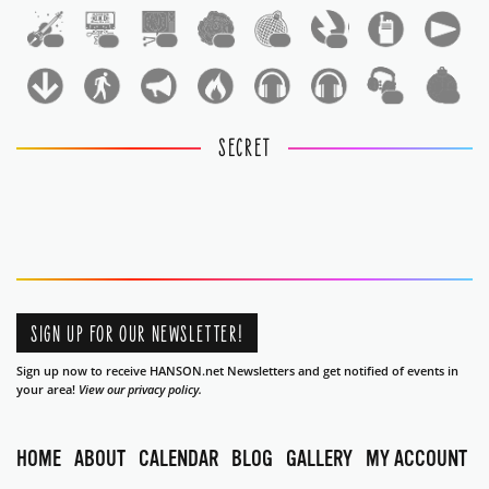
1
1
1
1
1
1
1
1
SECRET
SIGN UP FOR OUR NEWSLETTER!
Sign up now to receive HANSON.net Newsletters and get notified of events in
your area!
View our privacy policy.
HOME
ABOUT
CALENDAR
BLOG
GALLERY
MY ACCOUNT