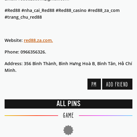
#Red88 #nha_cai_Red88 #Red88_casino #red88_za_com
#trang_chu_red88
Website:
red88.za.com.
Phone: 0966356326.
Address: 356 Bình Thành, Bình Hưng Hoà B, Bình Tân, Hồ Chí
Minh.
PM
ADD FRIEND
ALL PINS
GAME