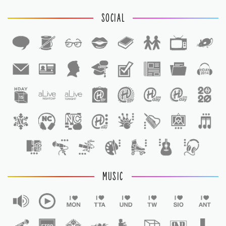
SOCIAL
1
1
MUSIC