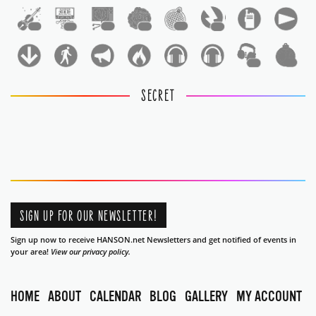
1
1
1
1
1
1
1
1
SECRET
SIGN UP FOR OUR NEWSLETTER!
Sign up now to receive HANSON.net Newsletters and get notified of events in
your area!
View our privacy policy.
HOME
ABOUT
CALENDAR
BLOG
GALLERY
MY ACCOUNT