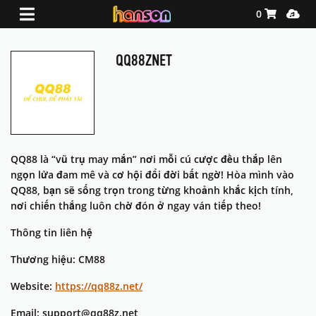
Shopping Ca
Media
0
QQ88ZNET
QQ88 là “vũ trụ may mắn” nơi mỗi cú cược đều thắp lên
ngọn lửa đam mê và cơ hội đổi đời bất ngờ! Hòa mình vào
QQ88, bạn sẽ sống trọn trong từng khoảnh khắc kịch tính,
nơi chiến thắng luôn chờ đón ở ngay ván tiếp theo!
Thông tin liên hệ
Thương hiệu: CM88
Website:
https://qq88z.net/
Email: support@qq88z.net