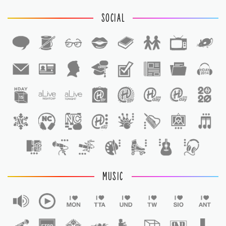
SOCIAL
1
1
MUSIC