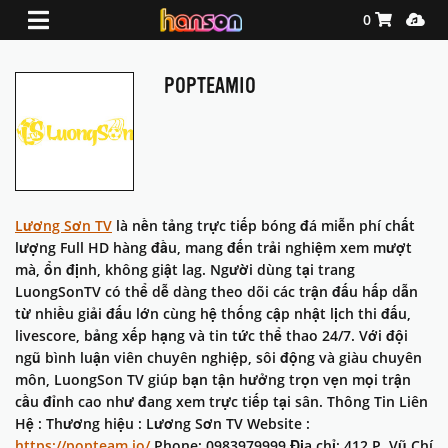
Shopping Ca
Media
0
POPTEAMIO
Lương Sơn TV
là nền tảng trực tiếp bóng đá miễn phí chất
lượng Full HD hàng đầu, mang đến trải nghiệm xem mượt
mà, ổn định, không giật lag. Người dùng tại trang
LuongSonTV có thể dễ dàng theo dõi các trận đấu hấp dẫn
từ nhiều giải đấu lớn cùng hệ thống cập nhật lịch thi đấu,
livescore, bảng xếp hạng và tin tức thể thao 24/7. Với đội
ngũ bình luận viên chuyên nghiệp, sôi động và giàu chuyên
môn, LuongSon TV giúp bạn tận hưởng trọn vẹn mọi trận
cầu đỉnh cao như đang xem trực tiếp tại sân. Thông Tin Liên
Hệ : Thương hiệu : Lương Sơn TV Website :
https://popteam.io/
Phone: 0983979999 Địa chỉ: 412 P. Vũ Chí