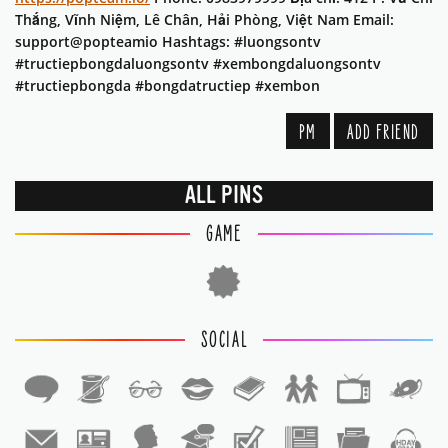
Thắng, Vĩnh Niệm, Lê Chân, Hải Phòng, Việt Nam Email:
support@popteamio Hashtags: #luongsontv
#tructiepbongdaluongsontv #xembongdaluongsontv
#tructiepbongda #bongdatructiep #xembon
PM
ADD FRIEND
ALL PINS
GAME
SOCIAL
1