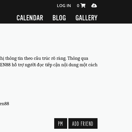
SHOPPING CART 0 ITEMS
MEDIA PLAYER
LOG IN
0
CALENDAR
BLOG
GALLERY
ị thông tin theo cấu trúc rõ ràng. Thông qua 
PEN88 hỗ trợ người đọc tiếp cận nội dung một cách 
pen88
PM
ADD FRIEND