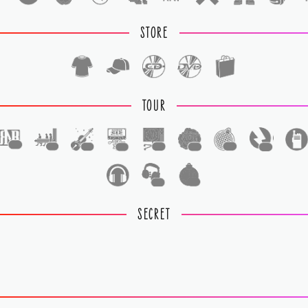
STORE
TOUR
1
1
1
1
1
1
1
1
1
1
SECRET