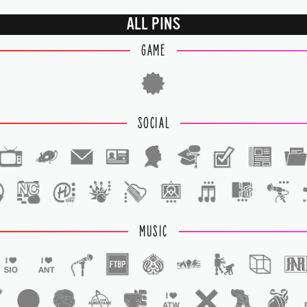
ALL PINS
GAME
SOCIAL
1
1
MUSIC