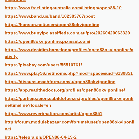
https://www.freelistingaustralia.com/listings/open88-10
https://www.band.us/band/102383707/post
https://hanson.net/users/open88okviponline
https://www.bunyipclassifieds.com.au/pro/20260420063320
https://open88okviponline.pixieset.com/
https://www.decidim.barcelona/profiles/open88okviponline/a
ctivity
https://pixabay.com/users/55510761/
https://www.play56.net/home.php?mod=space&uid=6130851
https://discuss.machform.com/u/open88okviponline
https://app.readthedocs.org/profiles/open88okviponline/
https://participacion.cabildofuer.es/profiles/open88okviponli
ne/timeline?locale=en
https://www.reverbnation.com/artist/open8851
http://forum.modulebazaar.com/forums/user/open88okviponli
ne/
https://telegra.ph/OPEN88-04-19-2