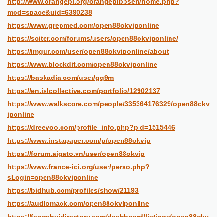
http://www.orangepi.org/orangepibbsen/home.php?
mod=space&uid=6390238
https://www.grepmed.com/open88okviponline
https://sciter.com/forums/users/open88okviponline/
https://imgur.com/user/open88okviponline/about
https://www.blockdit.com/open88okviponline
https://baskadia.com/user/gq9m
https://en.islcollective.com/portfolio/12902137
https://www.walkscore.com/people/335364176329/open88okv
iponline
https://dreevoo.com/profile_info.php?pid=1515446
https://www.instapaper.com/p/open88okvip
https://forum.aigato.vn/user/open88okvip
https://www.france-ioi.org/user/perso.php?
sLogin=open88okviponline
https://bidhub.com/profiles/show/21193
https://audiomack.com/open88okviponline
https://fengshuidirectory.com/dashboard/listings/open88okv