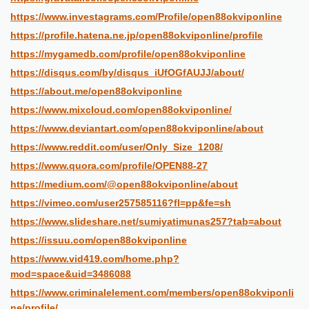
https://www.investagrams.com/Profile/open88okviponline
https://profile.hatena.ne.jp/open88okviponline/profile
https://mygamedb.com/profile/open88okviponline
https://disqus.com/by/disqus_iUfOGfAUJJ/about/
https://about.me/open88okviponline
https://www.mixcloud.com/open88okviponline/
https://www.deviantart.com/open88okviponline/about
https://www.reddit.com/user/Only_Size_1208/
https://www.quora.com/profile/OPEN88-27
https://medium.com/@open88okviponline/about
https://vimeo.com/user257585116?fl=pp&fe=sh
https://www.slideshare.net/sumiyatimunas257?tab=about
https://issuu.com/open88okviponline
https://www.vid419.com/home.php?
mod=space&uid=3486088
https://www.criminalelement.com/members/open88okviponli
ne/profile/