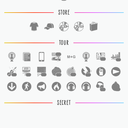
STORE
TOUR
1
1
1
1
1
1
1
1
1
1
1
SECRET