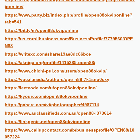
iponline/
https://www.party.biz/index.php/profile/open88okviponline?
tab=541
https://bit.ly/m/open88okviponline
https://us.enrollbusiness.com/BusinessProfile/7779560/OPE
N88
https://writexo.com/share/19ae8dc86bce
https://akniga.org/profile/1415285-open88/
https://www.chichi-pui.com/users/open88okvip/
https://vocal.media/authors/ope-n88-7k1snq0sxy
https://leetcode.com/u/open88okviponline/
https://kyourc.com/open88okviponline
https://pxhere.com/vi/photographer/4987114
https://www.auclassifieds.com.au/open88-i373614
https://linkgenie.net/open88okviponline
https://www.callupcontact.com/b/businessprofile/OPEN88/10
057224