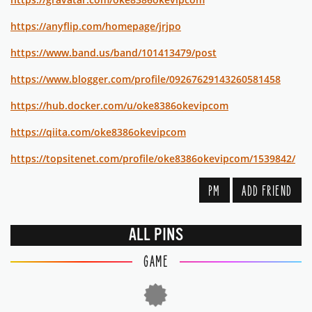
https://anyflip.com/homepage/jrjpo
https://www.band.us/band/101413479/post
https://www.blogger.com/profile/09267629143260581458
https://hub.docker.com/u/oke8386okevipcom
https://qiita.com/oke8386okevipcom
https://topsitenet.com/profile/oke8386okevipcom/1539842/
PM
ADD FRIEND
ALL PINS
GAME