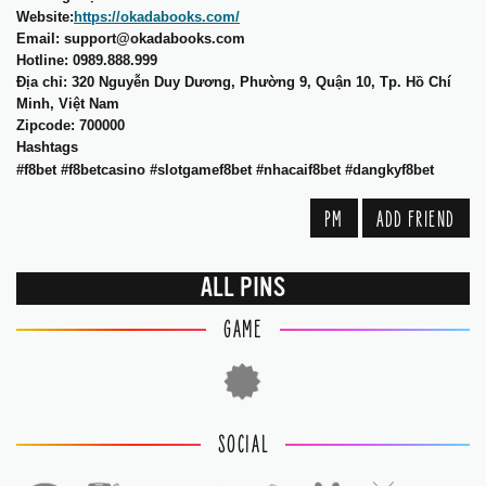
Website:
https://okadabooks.com/
Email: support@okadabooks.com
Hotline: 0989.888.999
Địa chỉ: 320 Nguyễn Duy Dương, Phường 9, Quận 10, Tp. Hồ Chí
Minh, Việt Nam
Zipcode: 700000
Hashtags
#f8bet #f8betcasino #slotgamef8bet #nhacaif8bet #dangkyf8bet
PM
ADD FRIEND
ALL PINS
GAME
SOCIAL