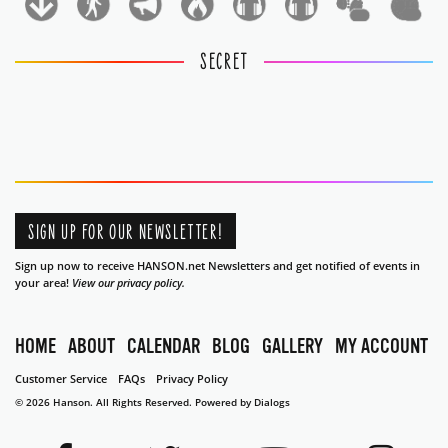
1
1
SECRET
SIGN UP FOR OUR NEWSLETTER!
Sign up now to receive HANSON.net Newsletters and get notified of events in
your area!
View our privacy policy.
HOME
ABOUT
CALENDAR
BLOG
GALLERY
MY ACCOUNT
Customer Service
FAQs
Privacy Policy
© 2026 Hanson. All Rights Reserved.
Powered by Dialogs