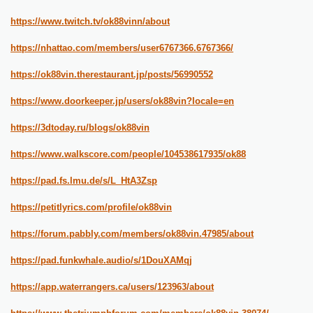
https://www.twitch.tv/ok88vinn/about
https://nhattao.com/members/user6767366.6767366/
https://ok88vin.therestaurant.jp/posts/56990552
https://www.doorkeeper.jp/users/ok88vin?locale=en
https://3dtoday.ru/blogs/ok88vin
https://www.walkscore.com/people/104538617935/ok88
https://pad.fs.lmu.de/s/L_HtA3Zsp
https://petitlyrics.com/profile/ok88vin
https://forum.pabbly.com/members/ok88vin.47985/about
https://pad.funkwhale.audio/s/1DouXAMqj
https://app.waterrangers.ca/users/123963/about