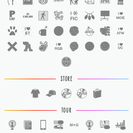
STORE
TOUR
1
1
1