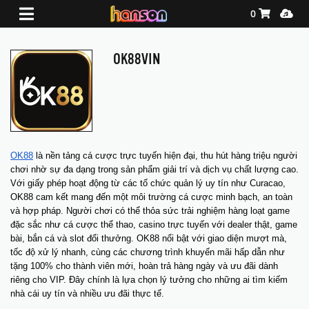
Shopping Ca
Media
0
OK88VIN
OK88
 là nền tảng cá cược trực tuyến hiện đại, thu hút hàng triệu người 
chơi nhờ sự đa dạng trong sản phẩm giải trí và dịch vụ chất lượng cao. 
Với giấy phép hoạt động từ các tổ chức quản lý uy tín như Curacao, 
OK88 cam kết mang đến một môi trường cá cược minh bạch, an toàn 
và hợp pháp. Người chơi có thể thỏa sức trải nghiệm hàng loạt game 
đặc sắc như cá cược thể thao, casino trực tuyến với dealer thật, game 
bài, bắn cá và slot đổi thưởng. OK88 nổi bật với giao diện mượt mà, 
tốc độ xử lý nhanh, cùng các chương trình khuyến mãi hấp dẫn như 
tặng 100% cho thành viên mới, hoàn trả hàng ngày và ưu đãi dành 
riêng cho VIP. Đây chính là lựa chọn lý tưởng cho những ai tìm kiếm 
nhà cái uy tín và nhiều ưu đãi thực tế.