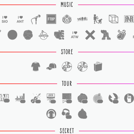
MUSIC
STORE
TOUR
1
1
1
1
1
1
1
1
1
1
SECRET