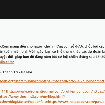
Lo.Com mang đến cho người chơi những con số được chốt bởi các c
oàn toàn miễn phí. Mỗi ngày, bạn có thể tham khảo các dự đoán bạc
uyệt đối, giúp bạn dễ dàng nắm bắt cơ hội chiến thắng sau 18h30
oilo.com/
 - Thanh Trì - Hà Nội
noah.org/users/nuoilocom
https://hto.to/u/2265546-nuoilocom
htt
d_141
https://www.elephantjournal.com/profile/nuoilocom/
https:/
https://www.thesims3.com/myBlog.html?
&showBlogMasterPopup=false
https://www.instapaper.com/p/nuo