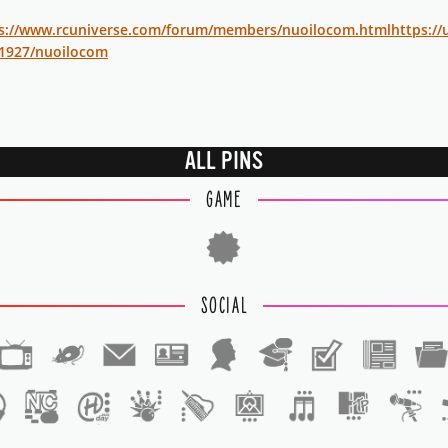
s://www.rcuniverse.com/forum/members/nuoilocom.html
https://
21927/nuoilocom
ALL PINS
GAME
SOCIAL
1
1