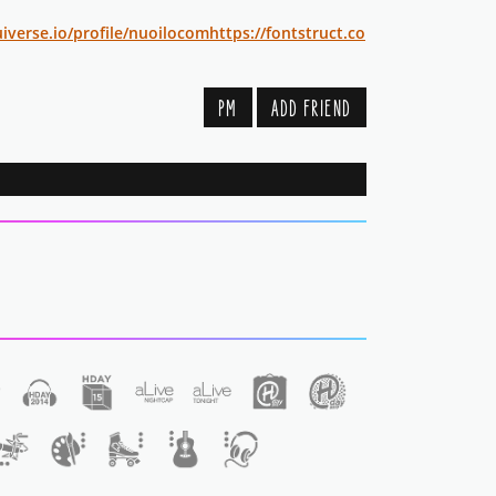
uiverse.io/profile/nuoilocom
https://fontstruct.co
PM
ADD FRIEND