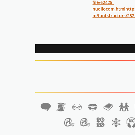
file/62425-
nuoilocom.html
http
m/fontstructors/25