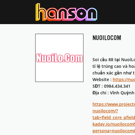
NUOILOCOM
Soi cầu 88 tại Nuoi
tỉ lệ trúng cao và h
chuẩn xác gần như t
Website :
https://nu
SĐT : 0984.434.341
Địa chi : Vĩnh Quỳnh
https://www.project
nuoilocom/?
tab=field_core_pfiel
kaday.io/nuoilocom
persona=nuoilocom