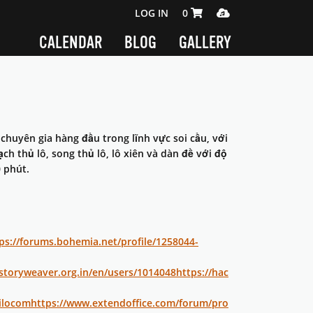
SHOPPING CART 0 ITEMS
MEDIA PLAYER
LOG IN
0
CALENDAR
BLOG
GALLERY
huyên gia hàng đầu trong lĩnh vực soi cầu, với
h thủ lô, song thủ lô, lô xiên và dàn đề với độ
 phút.
ps://forums.bohemia.net/profile/1258044-
/storyweaver.org.in/en/users/1014048
https://hac
ilocom
https://www.extendoffice.com/forum/pro