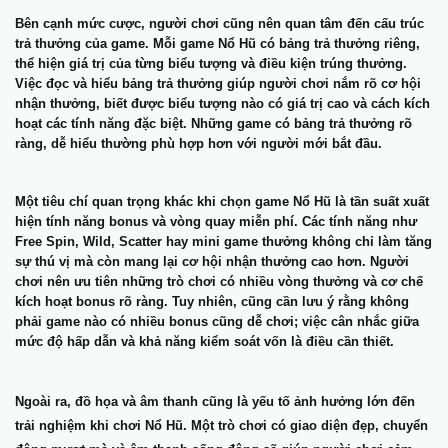
Bên cạnh mức cược, người chơi cũng nên quan tâm đến cấu trúc
trả thưởng của game. Mỗi game Nổ Hũ có bảng trả thưởng riêng,
thể hiện giá trị của từng biểu tượng và điều kiện trúng thưởng.
Việc đọc và hiểu bảng trả thưởng giúp người chơi nắm rõ cơ hội
nhận thưởng, biết được biểu tượng nào có giá trị cao và cách kích
hoạt các tính năng đặc biệt. Những game có bảng trả thưởng rõ
ràng, dễ hiểu thường phù hợp hơn với người mới bắt đầu.
Một tiêu chí quan trọng khác khi chọn game Nổ Hũ là tần suất xuất
hiện tính năng bonus và vòng quay miễn phí. Các tính năng như
Free Spin, Wild, Scatter hay mini game thưởng không chỉ làm tăng
sự thú vị mà còn mang lại cơ hội nhận thưởng cao hơn. Người
chơi nên ưu tiên những trò chơi có nhiều vòng thưởng và cơ chế
kích hoạt bonus rõ ràng. Tuy nhiên, cũng cần lưu ý rằng không
phải game nào có nhiều bonus cũng dễ chơi; việc cân nhắc giữa
mức độ hấp dẫn và khả năng kiểm soát vốn là điều cần thiết.
Ngoài ra, đồ họa và âm thanh cũng là yếu tố ảnh hưởng lớn đến
trải nghiệm khi chơi Nổ Hũ. Một trò chơi có giao diện đẹp, chuyển