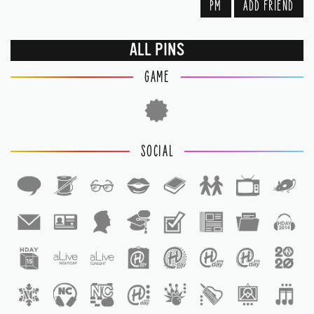
PM
ADD FRIEND
ALL PINS
GAME
SOCIAL
1
1