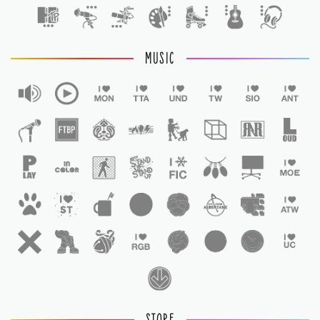
MUSIC