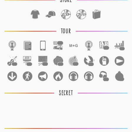
STORE
TOUR
1
1
1
1
1
1
1
1
1
1
1
SECRET