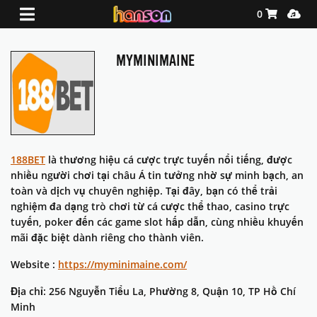
Shopping Ca
Media
0
MYMINIMAINE
188BET
là thương hiệu cá cược trực tuyến nổi tiếng, được
nhiều người chơi tại châu Á tin tưởng nhờ sự minh bạch, an
toàn và dịch vụ chuyên nghiệp. Tại đây, bạn có thể trải
nghiệm đa dạng trò chơi từ cá cược thể thao, casino trực
tuyến, poker đến các game slot hấp dẫn, cùng nhiều khuyến
mãi đặc biệt dành riêng cho thành viên.
Website :
https://myminimaine.com/
Địa chỉ: 256 Nguyễn Tiểu La, Phường 8, Quận 10, TP Hồ Chí
Minh