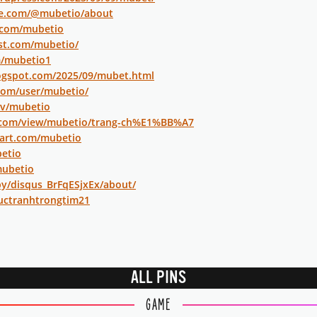
be.com/@mubetio/about
.com/mubetio
st.com/mubetio/
m/mubetio1
logspot.com/2025/09/mubet.html
com/user/mubetio/
tv/mubetio
le.com/view/mubetio/trang-ch%E1%BB%A7
tart.com/mubetio
betio
mubetio
by/disqus_BrFqESjxEx/about/
buctranhtrongtim21
ALL PINS
GAME